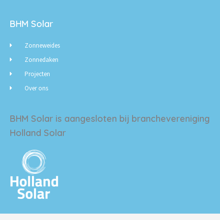
k
t
e
t
d
e
BHM Solar
i
r
n
Zonneweides
Zonnedaken
Projecten
Over ons
BHM Solar is aangesloten bij branchevereniging
Holland Solar