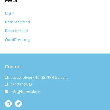
Login
Berichten feed
Reacties feed
WordPress.org
Contact
Lucasbolwerk 10, 3512EH Utrecht
030 27 123 15
info@bhmsolar.nl
L
T
i
w
n
i