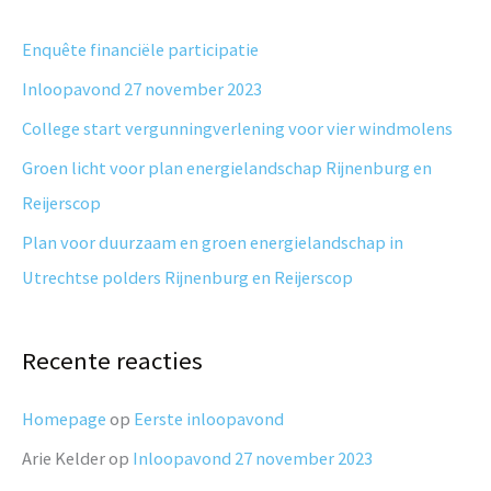
k
n
Enquête financiële participatie
a
Inloopavond 27 november 2023
a
College start vergunningverlening voor vier windmolens
r
Groen licht voor plan energielandschap Rijnenburg en
:
Reijerscop
Plan voor duurzaam en groen energielandschap in
Utrechtse polders Rijnenburg en Reijerscop
Recente reacties
Homepage
op
Eerste inloopavond
Arie Kelder
op
Inloopavond 27 november 2023